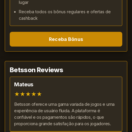
lugar
Receba todos os bônus regulares e ofertas de
cashback
Receba Bônus
Betsson Reviews
Mateus
★
★
★
★
★
Betsson oferece uma gama variada de jogos e uma
experiência de usuário fluida. A plataforma é
confiável e os pagamentos são rápidos, o que
proporciona grande satisfação para os jogadores.