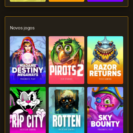
Novos jogos