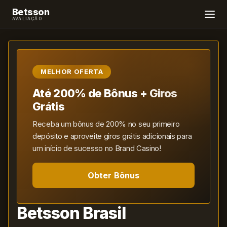
Betsson
AVALIAÇÃO
MELHOR OFERTA
Até 200% de Bônus + Giros
Grátis
Receba um bônus de 200% no seu primeiro
depósito e aproveite giros grátis adicionais para
um início de sucesso no Brand Casino!
Obter Bônus
Betsson Brasil