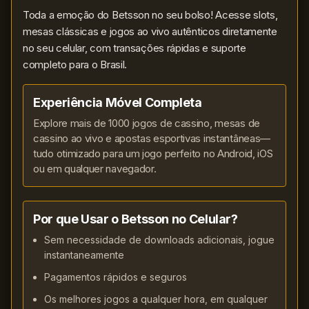
Toda a emoção do Betsson no seu bolso! Acesse slots,
mesas clássicas e jogos ao vivo autênticos diretamente
no seu celular, com transações rápidas e suporte
completo para o Brasil.
Experiência Móvel Completa
Explore mais de 1000 jogos de cassino, mesas de
cassino ao vivo e apostas esportivas instantâneas—
tudo otimizado para um jogo perfeito no Android, iOS
ou em qualquer navegador.
Por que Usar o Betsson no Celular?
Sem necessidade de downloads adicionais, jogue
instantaneamente
Pagamentos rápidos e seguros
Os melhores jogos a qualquer hora, em qualquer