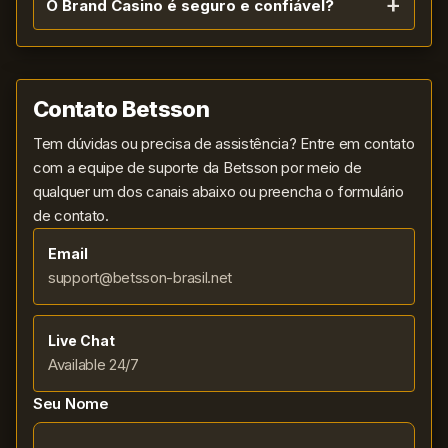
O Brand Casino é seguro e confiável?
Contato Betsson
Tem dúvidas ou precisa de assistência? Entre em contato
com a equipe de suporte da Betsson por meio de
qualquer um dos canais abaixo ou preencha o formulário
de contato.
Email
support@betsson-brasil.net
Live Chat
Available 24/7
Seu Nome