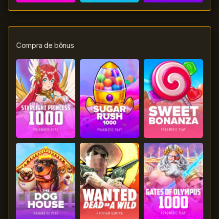
Compra de bônus