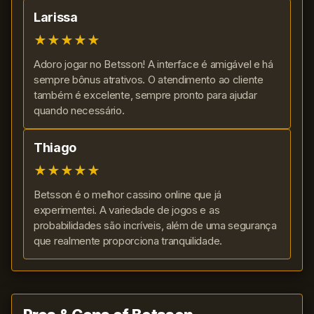
Larissa
★
★
★
★
★
Adoro jogar no Betsson! A interface é amigável e há
sempre bônus atrativos. O atendimento ao cliente
também é excelente, sempre pronto para ajudar
quando necessário.
Thiago
★
★
★
★
★
Betsson é o melhor cassino online que já
experimentei. A variedade de jogos e as
probabilidades são incríveis, além de uma segurança
que realmente proporciona tranquilidade.